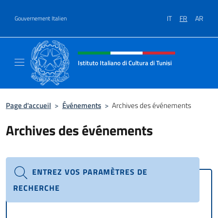
Aller au contenu
IT
FR
AR
Gouvernement Italien
Site Web, social et en-tête de m
Istituto Italiano di Cultura di Tunisi
Il sito ufficiale dell'Istituto Italiano di Cultur
Page d'accueil
>
Événements
>
Archives des événements
Archives des événements
ENTREZ VOS PARAMÈTRES DE
RECHERCHE