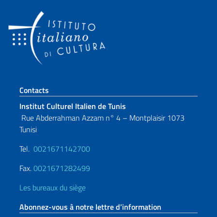
Section de pied de page
Contacts
Institut Culturel Italien de Tunis
Rue Abderrahman Azzam n° 4 – Montplaisir 1073
Tunisi
Tel.
0021671142700
Fax.
0021671282499
Les bureaux du siège
Abonnez-vous à notre lettre d’information