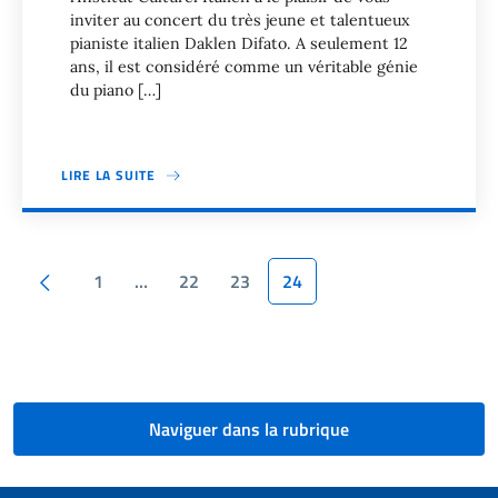
inviter au concert du très jeune et talentueux
pianiste italien Daklen Difato. A seulement 12
ans, il est considéré comme un véritable génie
du piano […]
LIRE LA SUITE
Pagination
Page précédente
1
…
22
23
24
Naviguer dans la rubrique