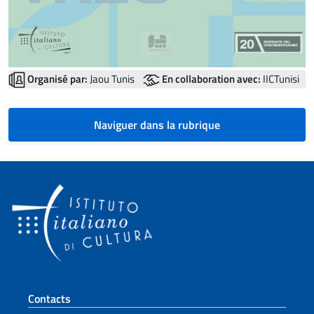
Organisé par:
Jaou Tunis
En collaboration avec:
IICTunisi
Naviguer dans la rubrique
Section de pied de page
Contacts