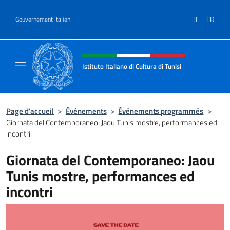
Aller au contenu
IT
FR
Gouvernement Italien
Site Web, social et en-tête de m
Istituto Italiano di Cultura di Tunisi
Il sito ufficiale dell'Istituto Italiano di Cultur
Page d'accueil
>
Événements
>
Événements programmés
>
Giornata del Contemporaneo: Jaou Tunis mostre, performances ed
incontri
Giornata del Contemporaneo: Jaou
Tunis mostre, performances ed
incontri