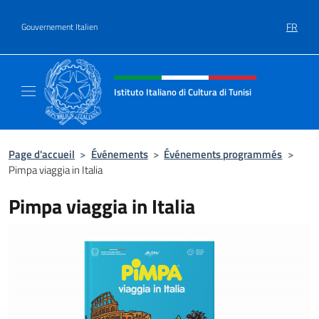
Aller au contenu
FR
Gouvernement Italien
Site Web, social et en-tête de m
Istituto Italiano di Cultura di Tunisi
Il sito ufficiale dell'Istituto Italiano di Cultur
Page d'accueil
>
Événements
>
Événements programmés
>
Pimpa viaggia in Italia
Pimpa viaggia in Italia