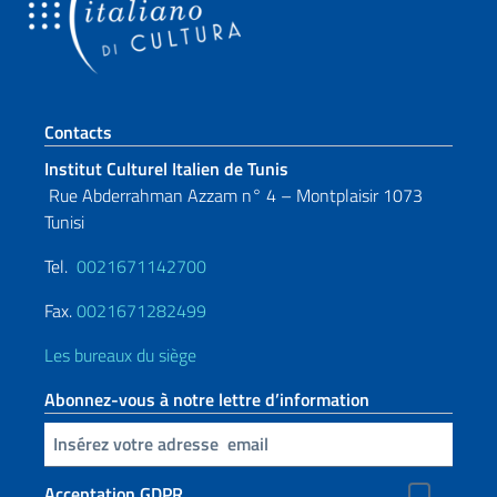
Section de pied de page
Contacts
Institut Culturel Italien de Tunis
Rue Abderrahman Azzam n° 4 – Montplaisir 1073
Tunisi
Tel.
0021671142700
Fax.
0021671282499
Les bureaux du siège
Abonnez-vous à notre lettre d’information
Insert your email
Acceptation GDPR