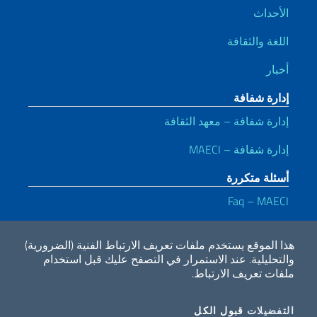
الأحداث
اللغة والثقافة
أخبار
إدارة شفافة
إدارة شفافة – معهد الثقافة
إدارة شفافة – MAECI
أسئلة متكررة
Faq – MAECI
روابط مفيدة
هذا الموقع يستخدم ملفات تعريف الارتباط الفنية (الضرورية)
Dichiarazione di accessibilità
Privacy e cookie policy
Note legali
والتحليلية.
عند الاستمرار في التصفح عليك قبل استخدام
ملفات تعريف الارتباط.
2026 حقوق الملكية لوزارة الخارجية والتعاون الدولي
COOKIES
ملفات تعريف الارتباط
التفضيلات
قبول الكل