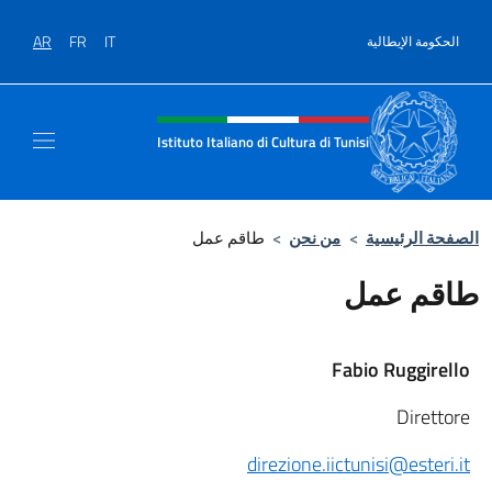
نتقل إلى المحتوى
AR
FR
IT
الحكومة الإيطالية
Intestazione sito, social e men
Istituto Italiano di Cultura di Tunisi
I
الصفحة الرئيسية
>
من نحن
>
طاقم عمل
طاقم عمل
Fabio Ruggirello
Direttore
direzione.iictunisi@esteri.it