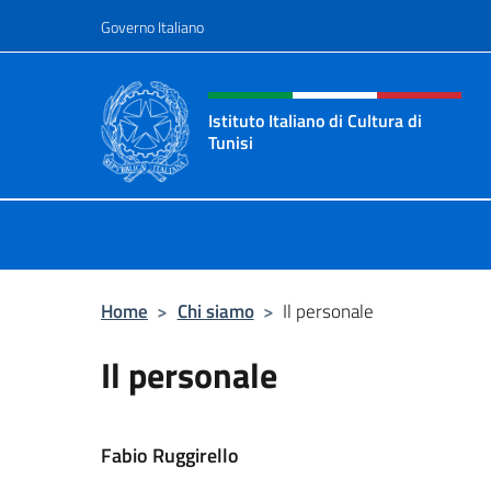
Salta al contenuto
Governo Italiano
Intestazione sito, social 
Istituto Italiano di Cultura di
Tunisi
Il sito ufficiale dell'Istituto Italiano 
Home
>
Chi siamo
>
Il personale
Il personale
Fabio Ruggirello