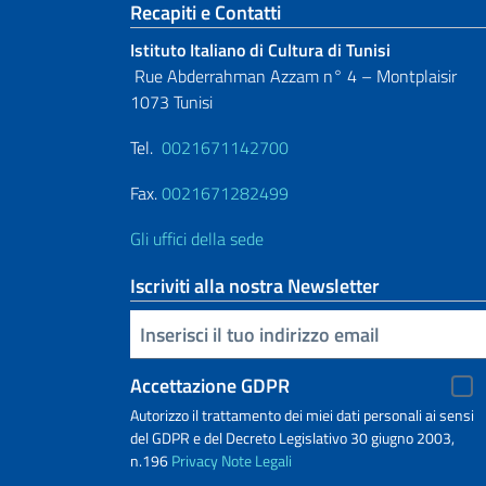
Sezione footer
Recapiti e Contatti
Istituto Italiano di Cultura di Tunisi
Rue Abderrahman Azzam n° 4 – Montplaisir
1073 Tunisi
Tel.
0021671142700
Fax.
0021671282499
Gli uffici della sede
Iscriviti alla nostra Newsletter
Inserisci la tua email
Accettazione GDPR
Autorizzo il trattamento dei miei dati personali ai sensi
del GDPR e del Decreto Legislativo 30 giugno 2003,
n.196
Privacy
Note Legali