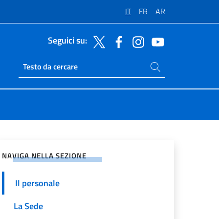
IT
FR
AR
Seguici su:
Cerca nel sito
Ricerca sito live
vidi sui Social Network
NAVIGA NELLA SEZIONE
Il personale
La Sede