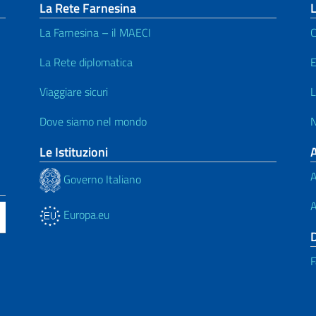
La Rete Farnesina
L
La Farnesina – il MAECI
C
La Rete diplomatica
E
Viaggiare sicuri
L
Dove siamo nel mondo
N
Le Istituzioni
A
Governo Italiano
A
Europa.eu
F