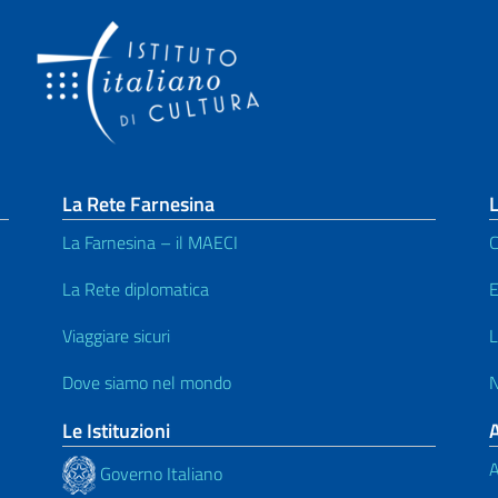
La Rete Farnesina
L
La Farnesina – il MAECI
C
La Rete diplomatica
E
Viaggiare sicuri
L
Dove siamo nel mondo
N
Le Istituzioni
A
Governo Italiano