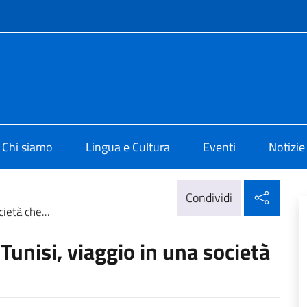
e menù
di Cultura di Tunisi
Chi siamo
Lingua e Cultura
Eventi
Notizie
Condi
Condividi
cietà che...
 Tunisi, viaggio in una società