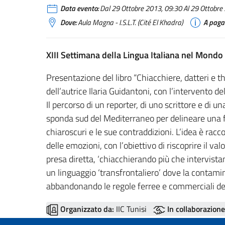
Data evento:
Dal 29 Ottobre 2013, 09:30 Al 29 Ottobre 
Dove:
Aula Magna - I.S.L.T. (Cité El Khadra)
A paga
XIII Settimana della Lingua Italiana nel Mondo
Presentazione del libro “Chiacchiere, datteri e t
dell’autrice Ilaria Guidantoni, con l’intervento 
Il percorso di un reporter, di uno scrittore e d
sponda sud del Mediterraneo per delineare una fot
chiaroscuri e le sue contraddizioni. L’idea è racc
delle emozioni, con l’obiettivo di riscoprire il val
presa diretta, ‘chiacchierando più che intervist
un linguaggio ‘transfrontaliero’ dove la contamina
abbandonando le regole ferree e commerciali del
Organizzato da:
IIC Tunisi
In collaborazione