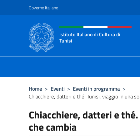
Salta al contenuto
Governo Italiano
Intestazione sito, social 
Istituto Italiano di Cultura di
Tunisi
Il sito ufficiale dell'Istituto Italiano 
Home
>
Eventi
>
Eventi in programma
>
Chiacchiere, datteri e thé. Tunisi, viaggio in una so
Chiacchiere, datteri e thé.
che cambia