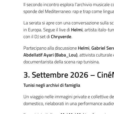
Il secondo incontro esplora l’archivio musicale 
sponde del Mediterraneo: rap e trap come linguagg
La serata si apre con una conversazione sulla sc
in Europa. Segue il live di
Helmi
, artista italo-t
con il DJ set di
Chryverde
.
Partecipano alla discussione
Helmi
,
Gabriel Ser
Abdellatif Ayari (Baba_Lou)
, attivista cultural
documentarista della scena rap tunisina.
3. Settembre 2026 – Ciné
Tunisi negli archivi di famiglia
Un viaggio nelle immagini private e collettive d
domestico, rielaborati in una performance audiov