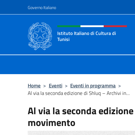
Salta al contenuto
Governo Italiano
Intestazione sito, social 
Istituto Italiano di Cultura di
Tunisi
Il sito ufficiale dell'Istituto Italiano 
Home
>
Eventi
>
Eventi in programma
>
Al via la seconda edizione di Shluq – Archivi in...
Al via la seconda edizione 
movimento