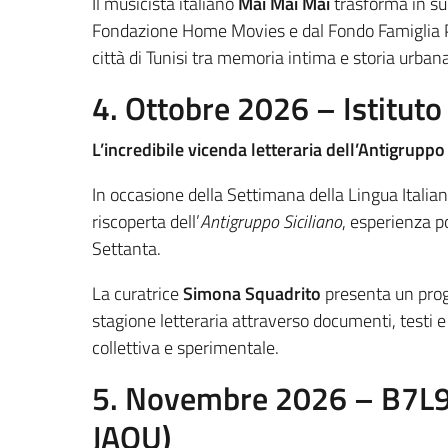
Il musicista italiano
Mai Mai Mai
trasforma in suo
Fondazione Home Movies e dal Fondo Famiglia Pa
città di Tunisi tra memoria intima e storia urbana
4. Ottobre 2026 – Istituto 
L’incredibile vicenda letteraria dell’Antigruppo 
In occasione della Settimana della Lingua Italia
riscoperta dell’
Antigruppo Siciliano
, esperienza po
Settanta.
La curatrice
Simona Squadrito
presenta un proge
stagione letteraria attraverso documenti, testi 
collettiva e sperimentale.
5. Novembre 2026 – B7L9 (
JAOU)